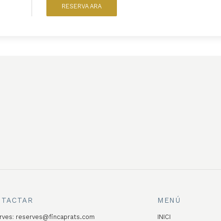
RESERVA ARA
NTACTAR
MENÚ
rves:
reserves@fincaprats.com
INICI