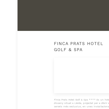
FINCA PRATS HOTEL
GOLF & SPA
Finca Prats Hotel Golf & Spa **** és un hot
disseny situat a Lleida, projectat per a oferir 
serveis més exclusius, en unes instal·lacion