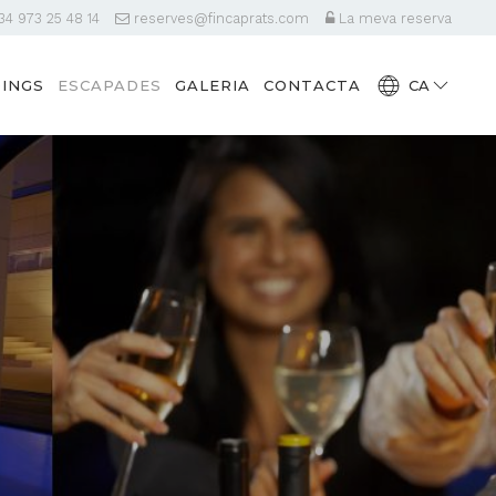
4 973 25 48 14
reserves@fincaprats.com
La meva reserva
INGS
ESCAPADES
GALERIA
CONTACTA
CA