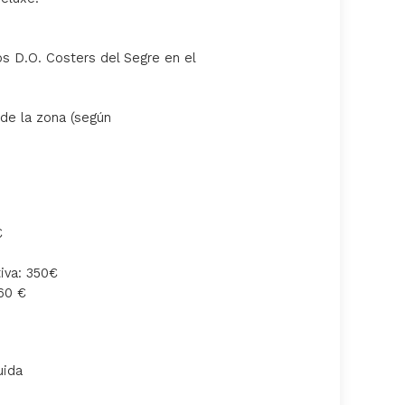
s D.O. Costers del Segre en el
 de la zona (según
€
iva: 350€
460 €
uida