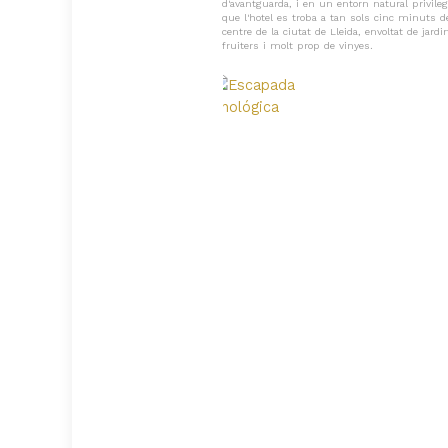
d'avantguarda, i en un entorn natural privilegi
que l'hotel es troba a tan sols cinc minuts d
centre de la ciutat de Lleida, envoltat de jardi
fruiters i molt prop de vinyes.