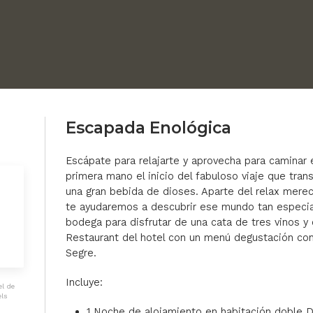
Escapada Enológica
Escápate para relajarte y aprovecha para caminar 
primera mano el inicio del fabuloso viaje que tra
una gran bebida de dioses. Aparte del relax merec
te ayudaremos a descubrir ese mundo tan especial
bodega para disfrutar de una cata de tres vinos y
Restaurant del hotel con un menú degustación con
Segre.
Incluye:
el de
els
s
1 Noche de alojamiento en habitación doble D