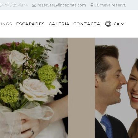
4 973 25 48 14
reserves@fincaprats.com
La meva reserva
INGS
ESCAPADES
GALERIA
CONTACTA
CA