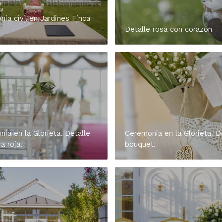
ia civil en Jardines Finca
Detalle rosa con corazón
ia en la Glorieta. Detalle
Ceremonia en la Glorieta. D
a roja.
bouquet.