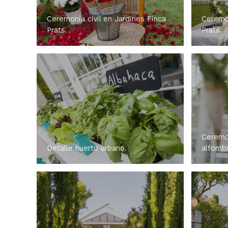
Ceremonia civil en Jardines Finca
Ceremon
Prats.
Prats.
Ceremon
Detalle huerto urbano.
alfombr