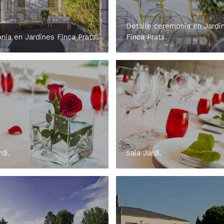
Detalle ceremonia en Jardi
ia en Jardines Finca Prats.
Finca Prats.
dí.
Sala Jardí.