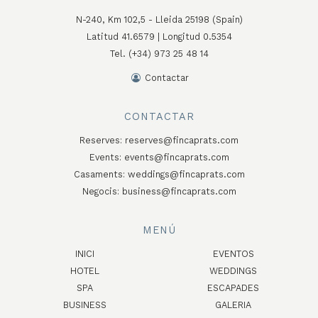
N-240, Km 102,5 - Lleida 25198 (Spain)
Latitud 41.6579 | Longitud 0.5354
Tel. (+34) 973 25 48 14
Contactar
CONTACTAR
Reserves:
reserves@fincaprats.com
Events:
events@fincaprats.com
Casaments:
weddings@fincaprats.com
Negocis:
business@fincaprats.com
MENÚ
INICI
EVENTOS
HOTEL
WEDDINGS
SPA
ESCAPADES
BUSINESS
GALERIA