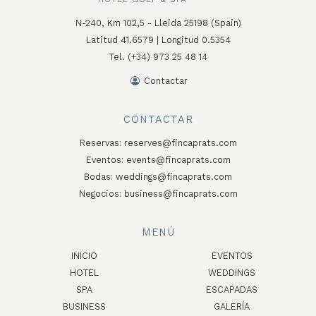
N-240, Km 102,5 - Lleida 25198 (Spain)
Latitud 41.6579 | Longitud 0.5354
Tel. (+34) 973 25 48 14
Contactar
CONTACTAR
Reservas:
reserves@fincaprats.com
Eventos:
events@fincaprats.com
Bodas:
weddings@fincaprats.com
Negocios:
business@fincaprats.com
MENÚ
INICIO
EVENTOS
HOTEL
WEDDINGS
SPA
ESCAPADAS
BUSINESS
GALERÍA