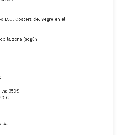
s D.O. Costers del Segre en el
 de la zona (según
€
iva: 350€
460 €
uida