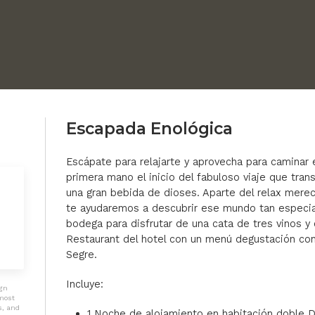
Escapada Enológica
Escápate para relajarte y aprovecha para caminar 
primera mano el inicio del fabuloso viaje que tra
una gran bebida de dioses. Aparte del relax merec
te ayudaremos a descubrir ese mundo tan especial
bodega para disfrutar de una cata de tres vinos y
Restaurant del hotel con un menú degustación con
Segre.
Incluye:
ign
 most
es, and
1 Noche de alojamiento en habitación doble D