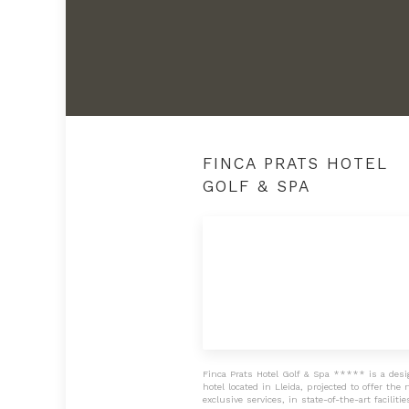
FINCA PRATS HOTEL
GOLF & SPA
Finca Prats Hotel Golf & Spa ***** is a des
hotel located in Lleida, projected to offer the
exclusive services, in state-of-the-art faciliti