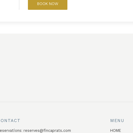
BOOK NOW
CONTACT
MENU
eservations:
reserves@fincaprats.com
HOME