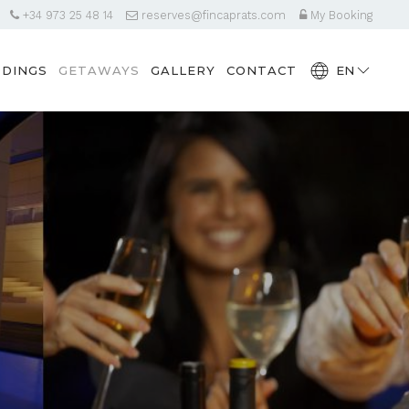
+34 973 25 48 14
reserves@fincaprats.com
My Booking
DINGS
GETAWAYS
GALLERY
CONTACT
EN