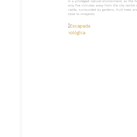
in a privileged natural environment, as the ho
only five minutes away from the city centre 
Lleida, surrounded by gardens, fruit trees an
close to vineyards.